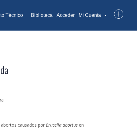
to Técnico
Biblioteca
Acceder
Mi Cuenta
ada
na
 y abortos causados por
Brucella abortus
en