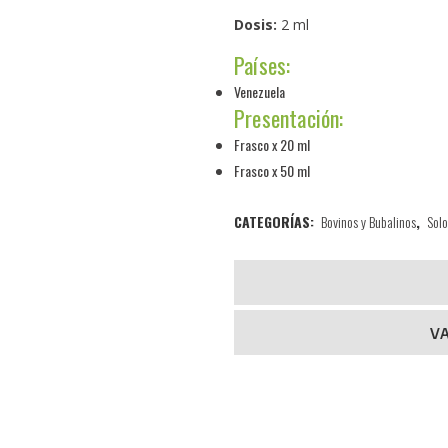
Dosis:
2 ml
Países:
Venezuela
Presentación:
Frasco x 20 ml
Frasco x 50 ml
CATEGORÍAS:
Bovinos y Bubalinos
,
Solo
V