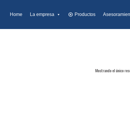
Pasterurella
Home
La empresa
Productos
Asesoramien
Mostrando el único res