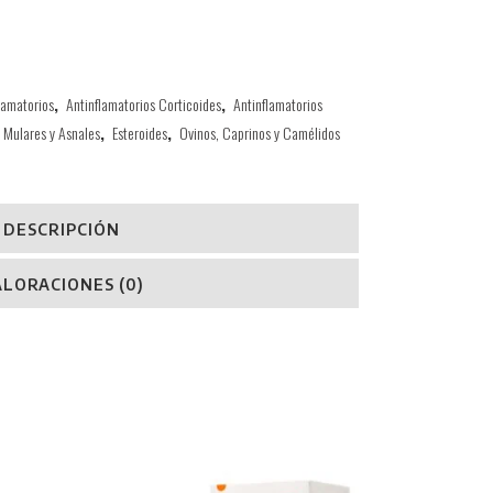
lamatorios
,
Antinflamatorios Corticoides
,
Antinflamatorios
, Mulares y Asnales
,
Esteroides
,
Ovinos, Caprinos y Camélidos
DESCRIPCIÓN
ALORACIONES (0)