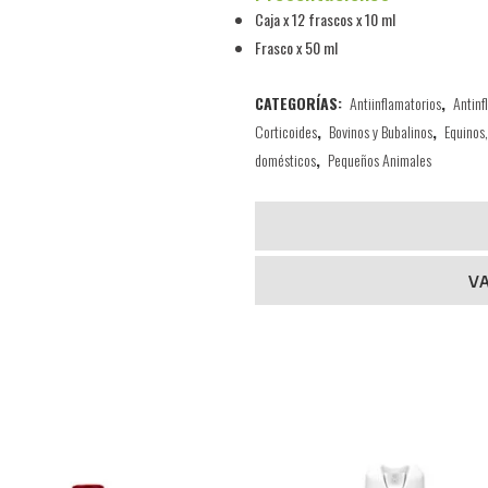
Caja x 12 frascos x 10 ml
Frasco x 50 ml
CATEGORÍAS:
Antiinflamatorios
,
Antinf
Corticoides
,
Bovinos y Bubalinos
,
Equinos
domésticos
,
Pequeños Animales
V