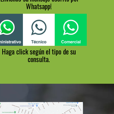
Whatsapp!
Haga click según el tipo de su
consulta.