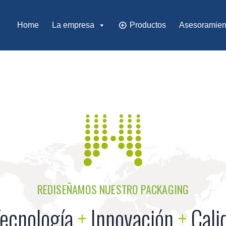
Home
La empresa
Productos
Asesoramien
REDISEÑAMOS NUESTRO PACKAGING
ecnología
+
Innovación
+
Cali